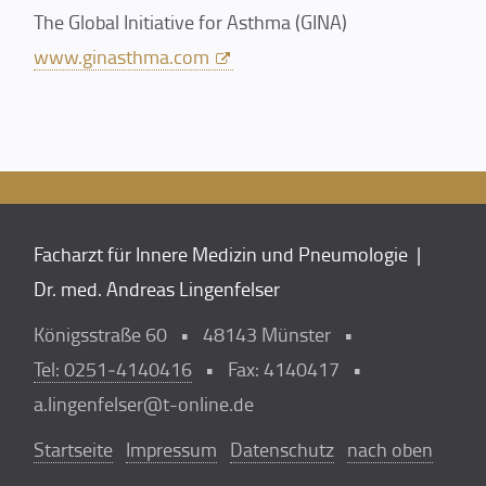
The Global Initiative for Asthma (GINA)
www.ginasthma.com
Facharzt für Innere Medizin und Pneumologie |
Dr. med. Andreas Lingenfelser
Königsstraße 60 • 48143 Münster •
Tel: 0251‑4140416
• Fax: 4140417 •
a.linge
nfelse
r@t-onli
ne.de
Startseite
Impressum
Datenschutz
nach oben